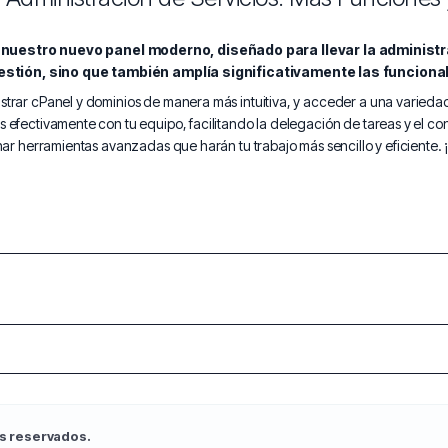
estro nuevo panel moderno, diseñado para llevar la administraci
gestión, sino que también amplía significativamente las funciona
istrar cPanel y dominios de manera más intuitiva, y acceder a una varied
s efectivamente con tu equipo, facilitando la delegación de tareas y el co
onar herramientas avanzadas que harán tu trabajo más sencillo y eficiente.
s reservados.