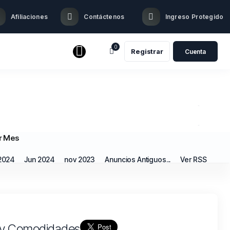
Afiliaciones
Contáctenos
Ingreso Protegido️
0
Registrar
Cuenta
r Mes
2024
Jun 2024
nov 2023
Anuncios Antiguos...
Ver RSS
s y Comodidades